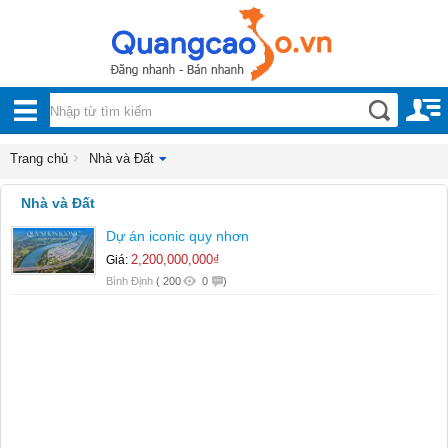
Nội, ngoại thất
TOÀN
Đồ gia dụng
BỘ
Điện thoại, Viễn thông
DANH
Trang chủ
Nhà và Đất
Nhà và Đất
MỤC
Nhà và Đất
Cho thuê nhà đất
Dự án iconic quy nhơn
Mua bán nhà đất
2,200,000,000₫
Giá:
Dịch vụ
Bình Định
(
200
0
)
Công nghiệp, xây dựng