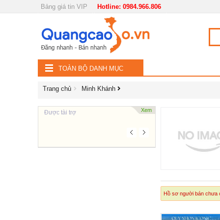
Bảng giá tin VIP
Hotline: 0984.966.806
Nội, ngoại thất
TOÀN
Đồ gia dụng
BỘ
Điện thoại, Viễn thông
TOÀN BỘ DANH MỤC
DANH
Nhà và Đất
Trang chủ
Minh Khánh
MỤC
Dịch vụ
Xem
Được tài trợ
Công nghiệp, xây dựng
Hồ sơ người bán chưa c