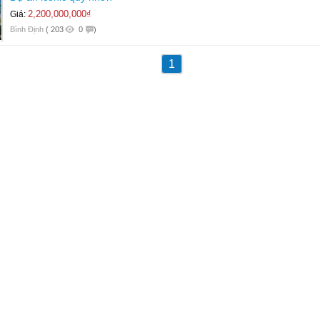
2,200,000,000₫
Giá:
Bình Định
(
203
0
)
1