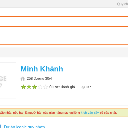
Quy ch
Minh Khánh
258 đường 30/4
0 lượt đánh giá
137
1
2
3
4
5
ập nhật, nếu bạn là người bán của gian hàng này vui lòng
kích vào đây
để cập nhật.
Dự án iconic quy nhơn