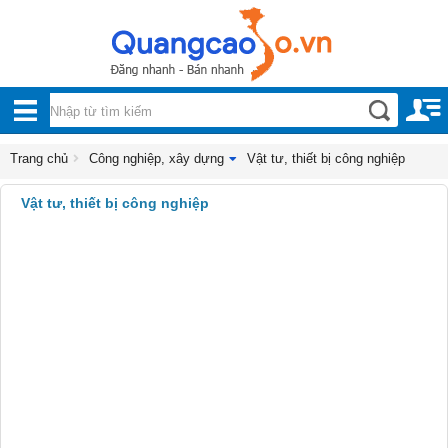
Nội, ngoại thất
TOÀN
Đồ gia dụng
BỘ
Điện thoại, Viễn thông
DANH
Trang chủ
Công nghiệp, xây dựng
Vật tư, thiết bị công nghiệp
Nhà và Đất
MỤC
Vật tư, thiết bị công nghiệp
Dịch vụ
Công nghiệp, xây dựng
Xây dựng
Vệ sinh công nghiệp
Vận tải biển
Sản xuất công nghiệp
Sản phẩm công nghiệp