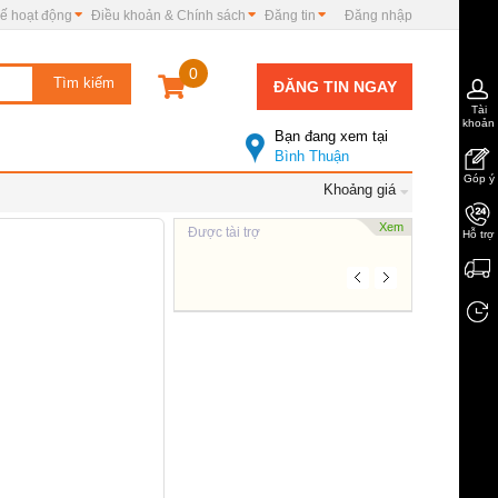
ế hoạt động
Điều khoản & Chính sách
Đăng tin
Đăng nhập
0
ĐĂNG TIN NGAY
Tài
khoản
Bạn đang xem tại
Bình Thuận
Góp ý
Khoảng giá
Xem
Được tài trợ
Hỗ trợ