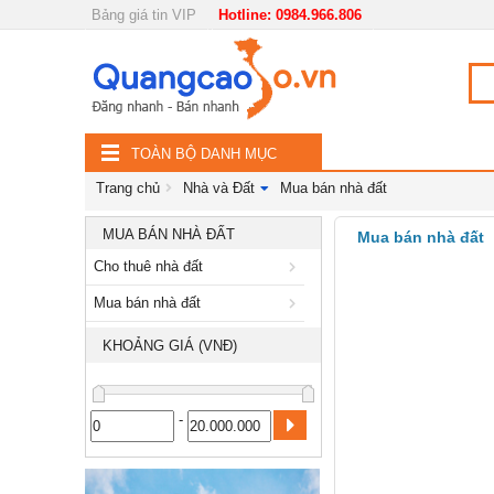
Bảng giá tin VIP
Hotline: 0984.966.806
Nội, ngoại thất
TOÀN
Đồ gia dụng
BỘ
Điện thoại, Viễn thông
TOÀN BỘ DANH MỤC
DANH
Nhà và Đất
Trang chủ
Nhà và Đất
Mua bán nhà đất
MỤC
Cho thuê nhà đất
MUA BÁN NHÀ ĐẤT
Mua bán nhà đất
Cho thuê nhà đất
Mua bán nhà đất
Mua bán nhà đất
Dịch vụ
KHOẢNG GIÁ (VNĐ)
Công nghiệp, xây dựng
-