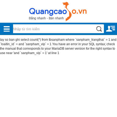
Nội, ngoại thất
TOÀN
Đồ gia dụng
BỘ
Điện thoại, Viễn thông
lay so ban ghi select count(*) from tbsanpham where `sanpham_trangthai` = 1 and
DANH
`loaitin_id` = and `sanpham_vip` = 1 You have an error in your SQL syntax; check
Nhà và Đất
the manual that corresponds to your MariaDB server version for the right syntax to
MỤC
use near 'and `sanpham_vip` = 1' at line 1
Dịch vụ
Công nghiệp, xây dựng