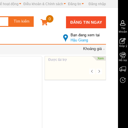
ế hoạt động
Điều khoản & Chính sách
Đăng tin
Đăng nhập
0
ĐĂNG TIN NGAY
Tài
khoản
Bạn đang xem tại
Hậu Giang
Góp ý
Khoảng giá
Xem
Được tài trợ
Hỗ trợ