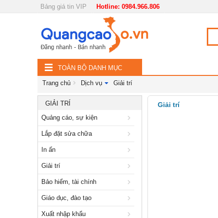
Bảng giá tin VIP
Hotline: 0984.966.806
Nội, ngoại thất
TOÀN
Đồ gia dụng
BỘ
Điện thoại, Viễn thông
TOÀN BỘ DANH MỤC
DANH
Nhà và Đất
Trang chủ
Dịch vụ
Giải trí
MỤC
Dịch vụ
GIẢI TRÍ
Giải trí
Quảng cáo, sự kiện
Quảng cáo, sự kiện
Lắp đặt sửa chữa
Lắp đặt sửa chữa
In ấn
In ấn
Giải trí
Giải trí
Bảo hiểm, tài chính
Bảo hiểm, tài chính
Giáo dục, đào tạo
Giáo dục, đào tạo
Xuất nhập khẩu