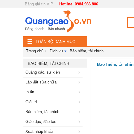
Bảng giá tin VIP
Hotline: 0984.966.806
Nội, ngoại thất
TOÀN
Đồ gia dụng
BỘ
Điện thoại, Viễn thông
TOÀN BỘ DANH MỤC
DANH
Nhà và Đất
Trang chủ
Dịch vụ
Bảo hiểm, tài chính
MỤC
Dịch vụ
BẢO HIỂM, TÀI CHÍNH
Bảo hiểm, tài chí
Quảng cáo, sự kiện
Quảng cáo, sự kiện
Lắp đặt sửa chữa
Lắp đặt sửa chữa
In ấn
In ấn
Giải trí
Giải trí
Bảo hiểm, tài chính
Bảo hiểm, tài chính
Giáo dục, đào tạo
Giáo dục, đào tạo
Xuất nhập khẩu