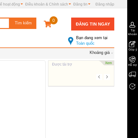
ế hoạt động
Điều khoản & Chính sách
Đăng tin
Đăng nhập
0
ĐĂNG TIN NGAY
Tài
khoản
Bạn đang xem tại
Toàn quốc
Góp ý
Khoảng giá
Xem
Được tài trợ
Hỗ trợ