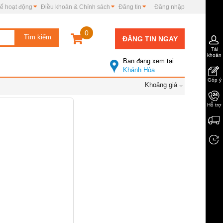
ế hoạt động
Điều khoản & Chính sách
Đăng tin
Đăng nhập
0
ĐĂNG TIN NGAY
Tài
khoản
Bạn đang xem tại
Khánh Hòa
Góp ý
Khoảng giá
Hỗ trợ