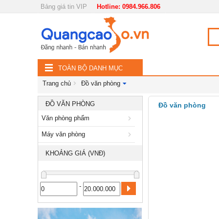
Bảng giá tin VIP
Hotline: 0984.966.806
Nội, ngoại thất
TOÀN
Đồ gia dụng
BỘ
Điện thoại, Viễn thông
TOÀN BỘ DANH MỤC
DANH
Nhà và Đất
Trang chủ
Đồ văn phòng
MỤC
Dịch vụ
ĐỒ VĂN PHÒNG
Đồ văn phòng
Văn phòng phẩm
Công nghiệp, xây dựng
Máy văn phòng
KHOẢNG GIÁ (VNĐ)
-