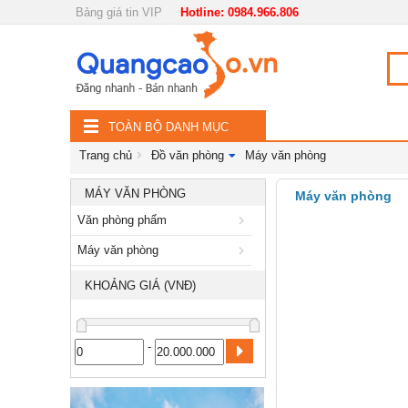
Bảng giá tin VIP
Hotline: 0984.966.806
Nội, ngoại thất
TOÀN
Đồ gia dụng
BỘ
Điện thoại, Viễn thông
TOÀN BỘ DANH MỤC
DANH
Nhà và Đất
Trang chủ
Đồ văn phòng
Máy văn phòng
MỤC
Dịch vụ
MÁY VĂN PHÒNG
Máy văn phòng
Văn phòng phẩm
Công nghiệp, xây dựng
Máy văn phòng
KHOẢNG GIÁ (VNĐ)
-