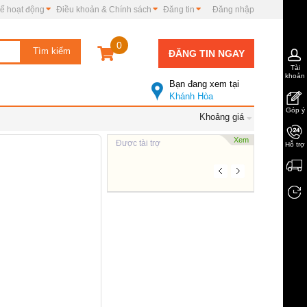
ế hoạt động
Điều khoản & Chính sách
Đăng tin
Đăng nhập
0
ĐĂNG TIN NGAY
Tài
khoản
Bạn đang xem tại
Khánh Hòa
Góp ý
Khoảng giá
Xem
Được tài trợ
Hỗ trợ