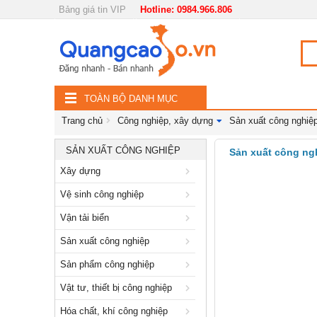
Bảng giá tin VIP
Hotline: 0984.966.806
Nội, ngoại thất
TOÀN
Đồ gia dụng
BỘ
Điện thoại, Viễn thông
TOÀN BỘ DANH MỤC
DANH
Nhà và Đất
Trang chủ
Công nghiệp, xây dựng
Sản xuất công nghiệ
MỤC
Dịch vụ
SẢN XUẤT CÔNG NGHIỆP
Sản xuất công ng
Xây dựng
Công nghiệp, xây dựng
Vệ sinh công nghiệp
Xây dựng
Vận tải biển
Vệ sinh công nghiệp
Sản xuất công nghiệp
Vận tải biển
Sản phẩm công nghiệp
Sản xuất công nghiệp
Vật tư, thiết bị công nghiệp
Sản phẩm công nghiệp
Hóa chất, khí công nghiệp