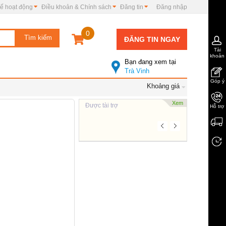
ế hoạt động
Điều khoản & Chính sách
Đăng tin
Đăng nhập
0
ĐĂNG TIN NGAY
Tài
khoản
Bạn đang xem tại
Trà Vinh
Góp ý
Khoảng giá
Xem
Được tài trợ
Hỗ trợ