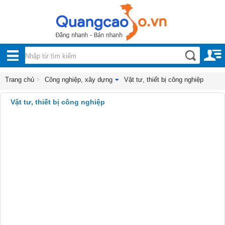
Nội, ngoại thất
TOÀN
Đồ gia dụng
BỘ
Điện thoại, Viễn thông
DANH
Trang chủ
Công nghiệp, xây dựng
Vật tư, thiết bị công nghiệp
Nhà và Đất
MỤC
Vật tư, thiết bị công nghiệp
Dịch vụ
Công nghiệp, xây dựng
Xây dựng
Vệ sinh công nghiệp
Vận tải biển
Sản xuất công nghiệp
Sản phẩm công nghiệp