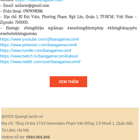
– Email: xoilacm@gmail.com
– Điện thoại: 0909098386
– Địa chỉ: 82 Bùi Viện, Phường Phạm Ngũ Lão, Quận 1, TP.HCM, Việt Nam –
Zipcode: 700000.
– Hastags: #bóngđálậu #giảmạo #xembóngđátráiphép #khôngbảnquyền
#websitekhôngantoàn
https://www.youtube.com/@baragamecom4
https://www.pinterest.com/baragamecom4/
https://www.tumblr.com/baragamecom4
https://www.twitch.tv/baragamecom4/about
https://www.reddit.com/user/baragamecom4/
XEM THÊM
@2025 QuangCaoSo.vn
Địa chỉ: Tầng 2A tòa 27A3 Greenstars Phạm Văn Đồng, Cổ Nhuế 1, Quận Bắc
Từ Liêm, Hà Nội
Hotline hỗ trợ:
0984.966.806