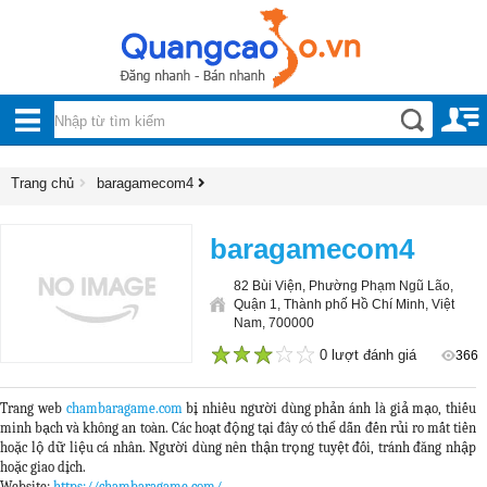
Nội, ngoại thất
TOÀN
Đồ gia dụng
BỘ
Điện thoại, Viễn thông
DANH
Trang chủ
baragamecom4
Nhà và Đất
MỤC
Dịch vụ
baragamecom4
Công nghiệp, xây dựng
82 Bùi Viện, Phường Phạm Ngũ Lão,
Quận 1, Thành phố Hồ Chí Minh, Việt
Nam, 700000
0 lượt đánh giá
366
1
2
3
4
5
Trang web
chambaragame.com
bị nhiều người dùng phản ánh là giả mạo, thiếu
minh bạch và không an toàn. Các hoạt động tại đây có thể dẫn đến rủi ro mất tiền
hoặc lộ dữ liệu cá nhân. Người dùng nên thận trọng tuyệt đối, tránh đăng nhập
hoặc giao dịch.
Website:
https://chambaragame.com/