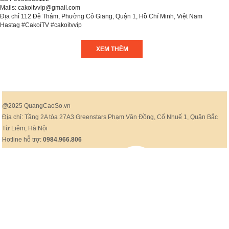
Mails: cakoitvvip@gmail.com
Địa chỉ 112 Đề Thám, Phường Cô Giang, Quận 1, Hồ Chí Minh, Việt Nam
Hastag #CakoiTV #cakoitvvip
XEM THÊM
@2025 QuangCaoSo.vn
Địa chỉ: Tầng 2A tòa 27A3 Greenstars Phạm Văn Đồng, Cổ Nhuế 1, Quận Bắc
Từ Liêm, Hà Nội
Hotline hỗ trợ:
0984.966.806