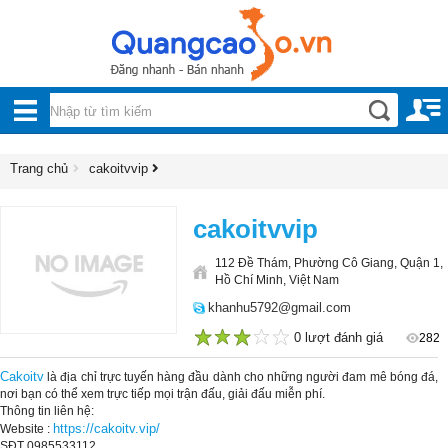
Nội, ngoại thất
TOÀN
Đồ gia dụng
BỘ
Điện thoại, Viễn thông
DANH
Trang chủ
cakoitvvip
Nhà và Đất
MỤC
Dịch vụ
cakoitvvip
Công nghiệp, xây dựng
112 Đề Thám, Phường Cô Giang, Quận 1,
Hồ Chí Minh, Việt Nam
khanhu5792@gmail.com
0 lượt đánh giá
282
1
2
3
4
5
Cakoitv
là địa chỉ trực tuyến hàng đầu dành cho những người đam mê bóng đá,
nơi bạn có thể xem trực tiếp mọi trận đấu, giải đấu miễn phí.
Thông tin liên hệ:
https://cakoitv.vip/
Website :
SĐT 0985533112