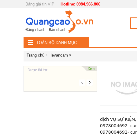
Bảng giá tin VIP
Hotline: 0984.966.806
Nội, ngoại thất
TOÀN
Đồ gia dụng
BỘ
Điện thoại, Viễn thông
TOÀN BỘ DANH MỤC
DANH
Nhà và Đất
Trang chủ
levancam
MỤC
Dịch vụ
Xem
Được tài trợ
Công nghiệp, xây dựng
dịch VỤ SỰ KIỆN
0978004692- cung 
0978004692- cun