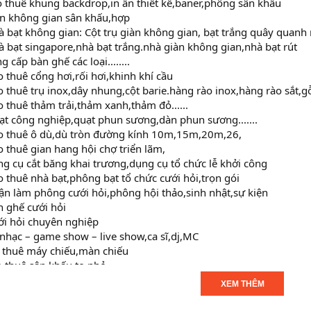
thuê khung backdrop,in ấn thiết kế,baner,phông sân khấu
n không gian sân khấu,hợp
bạt không gian: Cột trụ giàn không gian, bạt trắng quây quanh
ạt singapore,nhà bạt trắng.nhà giàn không gian,nhà bạt rút
cấp bàn ghế các loại........
thuê cổng hơi,rối hơi,khinh khí cầu
uê trụ inox,dây nhung,cột barie.hàng rào inox,hàng rào sắt,gỗ 
thuê thảm trải,thảm xanh,thảm đỏ......
 công nghiệp,quạt phun sương,dàn phun sương.......
 thuê ô dù,dù tròn đường kính 10m,15m,20m,26,
thuê gian hang hội chợ triển lãm,
 cụ cắt băng khai trương,dụng cụ tổ chức lễ khởi công
huê nhà bạt,phông bạt tổ chức cưới hỏi,trọn gói
làm phông cưới hỏi,phông hội thảo,sinh nhật,sự kiện
 ghế cưới hỏi
i hỏi chuyên nghiệp
hạc – game show – live show,ca sĩ,dj,MC
uê máy chiếu,màn chiếu
thuê sân khấu to,nhỏ
ng hộ nhiệt tình của các khách hàng. Xin chân thành cảm ơn !
XEM THÊM
à cho thuê đồ cưới hỏi, tổ chức sự kiện và biểu diễn nghệ thuật 
thuật chuyên nghiệp, MC, Ca Sỹ, Người mẫu, PG, âm thanh, ánh sán