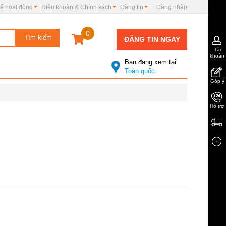
ế hoạt động
Điều khoản & Chính sách
Đăng tin
Đăng nhập
0
ĐĂNG TIN NGAY
Tài
khoản
Bạn đang xem tại
Toàn quốc
Góp ý
Hỗ trợ