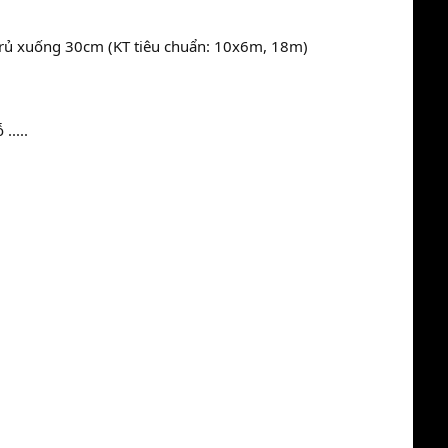
 rủ xuống 30cm (KT tiêu chuẩn: 10x6m, 18m)
.....
chuyên nghiệp giá rẻ tại Hà Nội và Toàn Quốc : xiếc
g, sân khấu, tổ chức tiệc cưới, sinh nhật trọn gói,