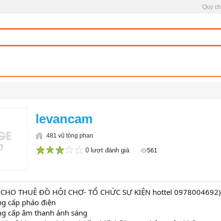
Quy ch
levancam
481 vũ tông phan
0 lượt đánh giá
561
1
2
3
4
5
, CHO THUÊ ĐỒ HỘI CHỢ- TỔ CHỨC SỰ KIỆN hottel
0978004692)
cấp pháo điện
g cấp âm thanh ánh sáng