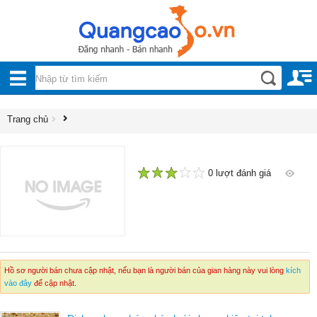
Nội, ngoại thất
TOÀN
Đồ gia dụng
BỘ
Điện thoại, Viễn thông
DANH
Trang chủ
Nhà và Đất
MỤC
Dịch vụ
Công nghiệp, xây dựng
0 lượt đánh giá
1
2
3
4
5
Hồ sơ người bán chưa cập nhật, nếu bạn là người bán của gian hàng này vui lòng
kích
vào đây
để cập nhật.