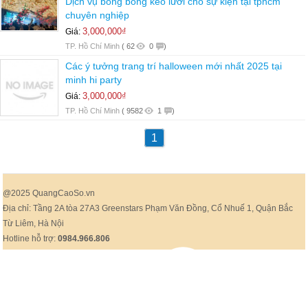
Dịch vụ bong bóng kéo lưới cho sự kiện tại tphcm
chuyên nghiệp
3,000,000₫
Giá:
TP. Hồ Chí Minh
(
62
0
)
Các ý tưởng trang trí halloween mới nhất 2025 tại
minh hi party
3,000,000₫
Giá:
TP. Hồ Chí Minh
(
9582
1
)
1
@2025 QuangCaoSo.vn
Địa chỉ: Tầng 2A tòa 27A3 Greenstars Phạm Văn Đồng, Cổ Nhuế 1, Quận Bắc
Từ Liêm, Hà Nội
Hotline hỗ trợ:
0984.966.806