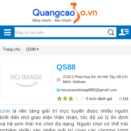
Nội, ngoại thất
TOÀN
Đồ gia dụng
BỘ
Điện thoại, Viễn thông
DANH
Trang chủ
QS88
Nhà và Đất
MỤC
Dịch vụ
QS88
Công nghiệp, xây dựng
213C2 Phan Huy Ích, An Hội Tây, Hồ Chí
Minh, Vietnam
rossanaselenaqd965@gmail.com
0 lượt đánh giá
116
1
2
3
4
5
là nền tảng giải trí trực tuyến được nhiều người
QS88
biết đến nhờ giao diện thân thiện, tốc độ xử lý ổn định
và hệ sinh thái trò chơi đa dạng. Người chơi có thể trải
nghiệm nhiều sản phẩm giải trí cùng các chương trình