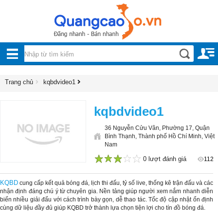
Nội, ngoại thất
TOÀN
Đồ gia dụng
BỘ
Điện thoại, Viễn thông
DANH
Trang chủ
kqbdvideo1
Nhà và Đất
MỤC
Dịch vụ
kqbdvideo1
Công nghiệp, xây dựng
36 Nguyễn Cửu Vân, Phường 17, Quận
Bình Thạnh, Thành phố Hồ Chí Minh, Việt
Nam
0 lượt đánh giá
112
1
2
3
4
5
KQBD
cung cấp kết quả bóng đá, lịch thi đấu, tỷ số live, thống kê trận đấu và các
nhận định đáng chú ý từ chuyên gia. Nền tảng giúp người xem nắm nhanh diễn
biến nhiều giải đấu với cách trình bày gọn, dễ thao tác. Tốc độ cập nhật ổn định
cùng dữ liệu đầy đủ giúp KQBD trở thành lựa chọn tiện lợi cho tín đồ bóng đá.