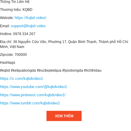
Thông Tin Liên Hệ
Thương hiệu: KQBD
https://kqbd.video/
Website:
support@kqbd.video
Email:
Hotline: 0978 334 267
Địa chỉ: 36 Nguyễn Cửu Vân, Phường 17, Quận Bình Thạnh, Thành phố Hồ Chí
Minh, Việt Nam
Zipcode: 700000
Hashtags
#kqbd #ketquabongda #tructiepketqua #tysobongda #lichthidau
https://x.com/kqbdvideo1
https://www.youtube.com/@kqbdvideo1
https://www.pinterest.com/kqbdvideo1/
https://www.tumblr.com/kqbdvideo1
https://www.twitch.tv/kqbdvideo1/about
XEM THÊM
https://www.databaze-her.cz/uzivatele/kqbdvideo1/
https://app.readthedocs.org/profiles/kqbdvideo1/