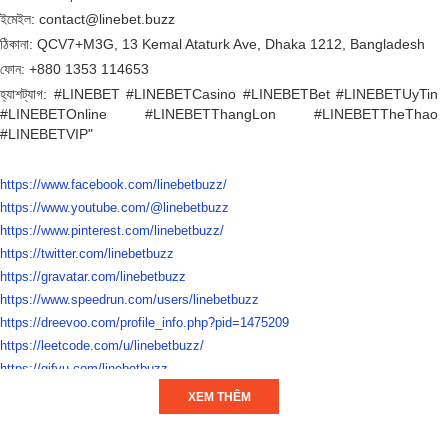
ইমেইল: contact@linebet.buzz
ঠিকানা: QCV7+M3G, 13 Kemal Ataturk Ave, Dhaka 1212, Bangladesh
ফোন: +880 1353 114653
হ্যাশট্যাগ: #LINEBET #LINEBETCasino #LINEBETBet #LINEBETUyTin
#LINEBETOnline #LINEBETThangLon #LINEBETTheThao
#LINEBETVIP"
https://www.facebook.com/linebetbuzz/
https://www.youtube.com/@linebetbuzz
https://www.pinterest.com/linebetbuzz/
https://twitter.com/linebetbuzz
https://gravatar.com/linebetbuzz
https://www.speedrun.com/users/linebetbuzz
https://dreevoo.com/profile_info.php?pid=1475209
https://leetcode.com/u/linebetbuzz/
https://gifyu.com/linebetbuzz
https://www.checkli.com/linebetbuzz
XEM THÊM
https://akniga.org/profile/1411761-linebet/
https://www.notebook.ai/@linebetbuzz