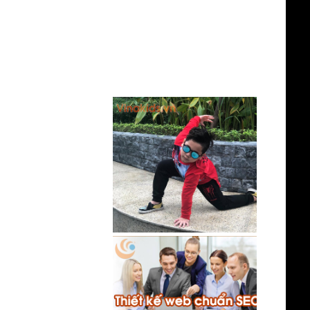
g nhằm cải thiện tốc độ tải trang và tối ưu giao diện
c lỗi kỹ thuật phát sinh. Một nền tảng hoạt động ổn
ộng và thu hút nhiều nhóm người dùng khác nhau.
n đại, nội dung đa dạng và trải nghiệm linh hoạt.
g trong thị trường hiện nay.
tạo thêm sự mới mẻ cho cộng đồng tham gia. Điều
ng quá trình trải nghiệm. Một thương hiệu biết cách
 càng khốc liệt.
yến mà còn là hệ sinh thái được đầu tư mạnh về công
o đến khả năng hỗ trợ linh hoạt, tất cả đều góp phần