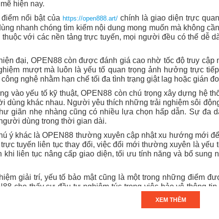
mẽ hiện nay.
 điểm nổi bật của
chính là giao diện trực qu
https://open888.art/
dùng nhanh chóng tìm kiếm nội dung mong muốn mà không cần t
thuộc với các nền tảng trực tuyến, mọi người đều có thể dễ dà
hiện đại, OPEN88 còn được đánh giá cao nhờ tốc độ truy cập 
 nghiệm mượt mà luôn là yếu tố quan trọng ảnh hưởng trực ti
công nghệ nhằm hạn chế tối đa tình trạng giật lag hoặc gián đoạ
rung vào yếu tố kỹ thuật, OPEN88 còn chú trọng xây dựng hệ 
 dùng khác nhau. Người yêu thích những trải nghiệm sôi động 
hư giãn nhẹ nhàng cũng có nhiều lựa chọn hấp dẫn. Sự đa dạ
gười dùng trong thời gian dài.
hú ý khác là OPEN88 thường xuyên cập nhật xu hướng mới để
rí trực tuyến liên tục thay đổi, việc đổi mới thường xuyên là yế
 khi liên tục nâng cấp giao diện, tối ưu tính năng và bổ sun
hiệm giải trí, yếu tố bảo mật cũng là một trong những điểm đ
88 cho thấy sự đầu tư nghiêm túc trong việc bảo vệ thông ti
p. Điều này giúp người dùng cảm thấy yên tâm hơn trong quá tr
XEM THÊM
 của OPEN88 là khả năng tương thích linh hoạt trên nhiều thi