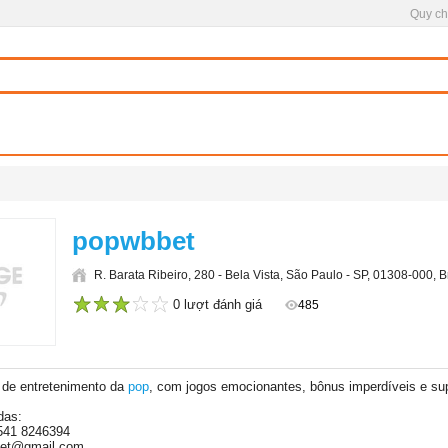
Quy ch
popwbbet
R. Barata Ribeiro, 280 - Bela Vista, São Paulo - SP, 01308-000, B
0 lượt đánh giá
485
1
2
3
4
5
 de entretenimento da
pop
, com jogos emocionantes, bônus imperdíveis e su
das:
1541 8246394
bet@gmail.com