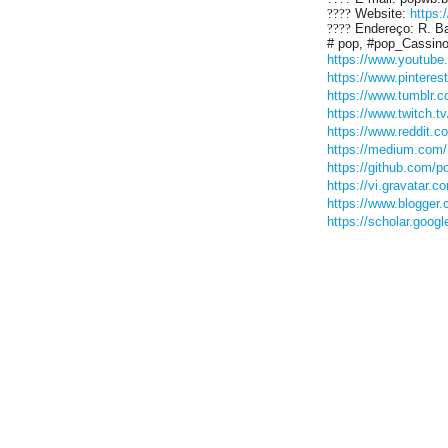
????
Website:
https:
????
Endereço: R. Bar
# pop, #pop_Cassin
https://www.youtub
https://www.pintere
https://www.tumblr.
https://www.twitch.t
https://www.reddit.
https://medium.com
https://github.com/
https://vi.gravatar.
https://www.blogger
https://scholar.goo