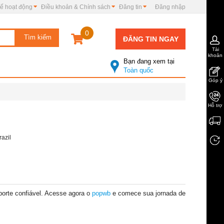
ế hoạt động
Điều khoản & Chính sách
Đăng tin
Đăng nhập
0
ĐĂNG TIN NGAY
Tài
khoản
Bạn đang xem tại
Toàn quốc
Góp ý
Hỗ trợ
razil
porte confiável. Acesse agora o
popwb
e comece sua jornada de