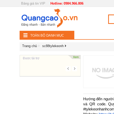
Bảng giá tin VIP
Hotline: 0984.966.806
Nội, ngoại thất
TOÀN
Đồ gia dụng
BỘ
Điện thoại, Viễn thông
TOÀN BỘ DANH MỤC
DANH
Nhà và Đất
Trang chủ
sc88tylekeonh
MỤC
Dịch vụ
Xem
Được tài trợ
Công nghiệp, xây dựng
Hướng đến người 
và QR code. Quy 
#tylekeonhanhco