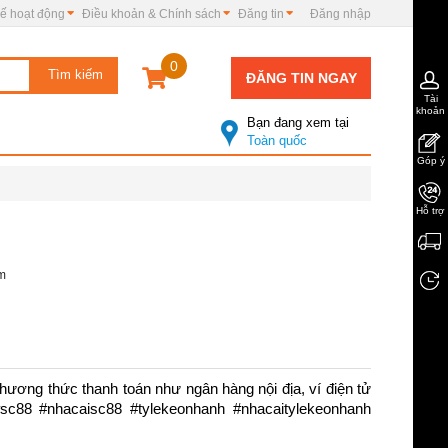
ế hoạt động
Điều khoản & Chính sách
Đăng tin
Đăng nhập
0
ĐĂNG TIN NGAY
Tài
khoản
Bạn đang xem tại
Toàn quốc
Góp ý
Hỗ trợ
m
hương thức thanh toán như ngân hàng nội địa, ví điện tử 
sc88 #nhacaisc88 #tylekeonhanh #nhacaitylekeonhanh 