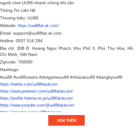
người chơi UU88 nhanh chóng khi cần.
Thông Tin Liên Hệ
Thương hiệu: UU88
Website:
https://uu88fat.uk.com/
Email: support@uu88fat.uk.com
Hotline: 0937 516 284
Địa chỉ: 30B Đ. Hoàng Ngọc Phách, Khu Phố 3, Phú Thọ Hòa, Hồ
Chí Minh, Việt Nam
Zipcode: 700000
Hashtags
#uu88 #uu88casino #slotgameuu88 #nhacaiuu88 #dangkyuu88
https://twitter.com/uu88fatukcom
https://www.pinterest.com/uu88fatukcom/
https://profile.hatena.ne.jp/uu88fatukcom/
https://www.youtube.com/@uu88fatukcom
https://gravatar.com/uu88fatukcom
https://gitlab.com/uu88fatukcom
XEM THÊM
https://500px.com/p/uu88fatukcom
https://telegra.ph/UU88---Gi%E1%BA%A3i-Tr%C3%AD-