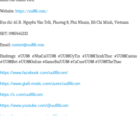
Website:
https://uu88i.com/
Địa chỉ: 65 Đ. Nguyễn Văn Trỗi, Phường 8, Phú Nhuận, Hồ Chí Minh, Vietnam
SĐT: 0987645233
Email:
contact@uu88i.com
Hashtags: #UU88 #NhaCaiUU88 #UU88UyTin #UU88ChinhThuc #UU88Casino
#UU88Bet #UU88Online #GameBaiUU88 #CaCuocUU88 #UU88TheThao
https://www.facebook.com/uu88icom/
https://www.gta5-mods.com/users/uu88icom
https://x.com/uu88icom
https://www.youtube.com/@uu88icom
https://www.pinterest.com/uu88icom/
https://www.twitch.tv/uu88icom/about
https://gravatar.com/uu88icom