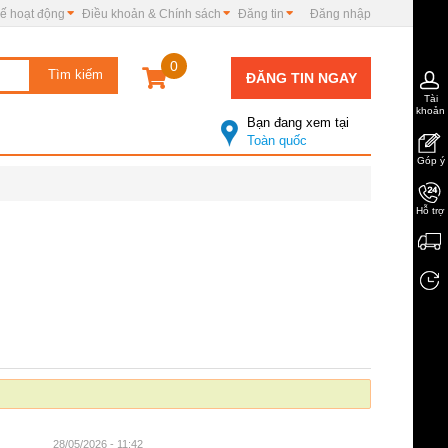
ế hoạt động
Điều khoản & Chính sách
Đăng tin
Đăng nhập
0
ĐĂNG TIN NGAY
Tài
khoản
Bạn đang xem tại
Toàn quốc
Góp ý
Hỗ trợ
28/05/2026 - 11:42