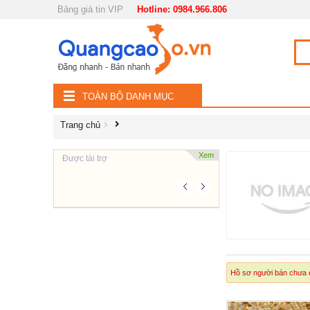
Bảng giá tin VIP
Hotline: 0984.966.806
Nội, ngoại thất
TOÀN
Đồ gia dụng
BỘ
Điện thoại, Viễn thông
TOÀN BỘ DANH MỤC
DANH
Nhà và Đất
Trang chủ
MỤC
Dịch vụ
Xem
Được tài trợ
Công nghiệp, xây dựng
Hồ sơ người bán chưa c