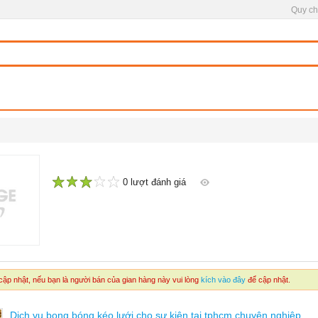
Quy ch
0 lượt đánh giá
1
2
3
4
5
ập nhật, nếu bạn là người bán của gian hàng này vui lòng
kích vào đây
để cập nhật.
Dịch vụ bong bóng kéo lưới cho sự kiện tại tphcm chuyên nghiệp