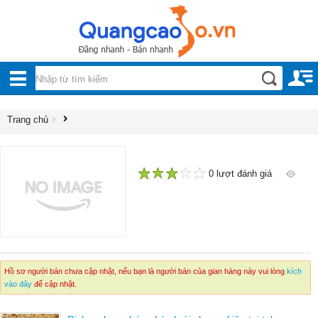
Nội, ngoại thất
TOÀN
Đồ gia dụng
BỘ
Điện thoại, Viễn thông
DANH
Trang chủ
Nhà và Đất
MỤC
Dịch vụ
Công nghiệp, xây dựng
0 lượt đánh giá
1
2
3
4
5
Hồ sơ người bán chưa cập nhật, nếu bạn là người bán của gian hàng này vui lòng
kích
vào đây
để cập nhật.