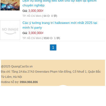
Dịch vụ bong bóng kéo lưới cho sự kiện tại tphcm
chuyên nghiệp
3,000,000₫
Giá:
TP. Hồ Chí Minh
(
64
0
)
Các ý tưởng trang trí halloween mới nhất 2025 tại
minh hi party
3,000,000₫
Giá:
TP. Hồ Chí Minh
(
9590
1
)
1
@2025 QuangCaoSo.vn
Địa chỉ: Tầng 2A tòa 27A3 Greenstars Phạm Văn Đồng, Cổ Nhuế 1, Quận Bắc
Từ Liêm, Hà Nội
Hotline hỗ trợ:
0984.966.806