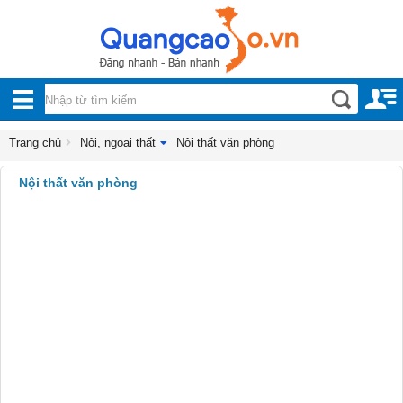
Nội, ngoại thất
TOÀN
Nội thất văn phòng
BỘ
Đồ gia dụng
DANH
Trang chủ
Nội, ngoại thất
Nội thất văn phòng
Điện thoại, Viễn thông
MỤC
Nội thất văn phòng
Nhà và Đất
Dịch vụ
Công nghiệp, xây dựng