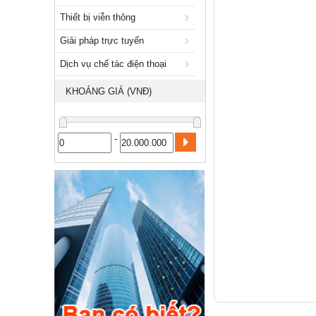
Giải pháp trực tuyến
Thiết bị viễn thông
Dịch vụ chế tác điện thoại
Giải pháp trực tuyến
Nhà và Đất
Dịch vụ chế tác điện thoại
Dịch vụ
KHOẢNG GIÁ (VNĐ)
Công nghiệp, xây dựng
-