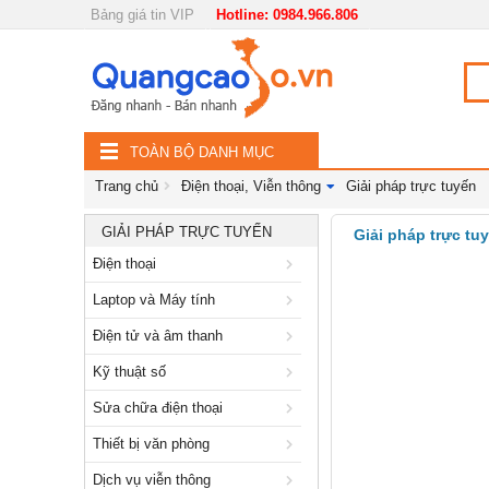
Bảng giá tin VIP
Hotline: 0984.966.806
Nội, ngoại thất
TOÀN
Đồ gia dụng
BỘ
Điện thoại, Viễn thông
TOÀN BỘ DANH MỤC
DANH
Điện thoại
Trang chủ
Điện thoại, Viễn thông
Giải pháp trực tuyến
MỤC
Laptop và Máy tính
GIẢI PHÁP TRỰC TUYẾN
Giải pháp trực tu
Điện thoại
Điện tử và âm thanh
Laptop và Máy tính
Kỹ thuật số
Điện tử và âm thanh
Sửa chữa điện thoại
Kỹ thuật số
Thiết bị văn phòng
Sửa chữa điện thoại
Dịch vụ viễn thông
Thiết bị văn phòng
Thiết bị viễn thông
Dịch vụ viễn thông