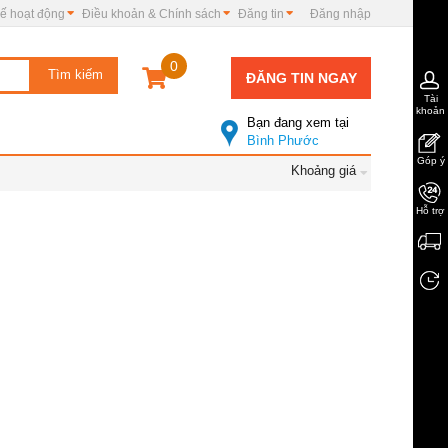
ế hoạt động
Điều khoản & Chính sách
Đăng tin
Đăng nhập
0
ĐĂNG TIN NGAY
Tài
khoản
Bạn đang xem tại
Bình Phước
Góp ý
Khoảng giá
Hỗ trợ