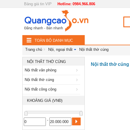
Bảng giá tin VIP
Hotline: 0984.966.806
Nội, ngoại thất
TOÀN
Đồ gia dụng
BỘ
Điện thoại, Viễn thông
TOÀN BỘ DANH MỤC
DANH
Nhà và Đất
Trang chủ
Nội, ngoại thất
Nội thất thờ cúng
MỤC
Dịch vụ
NỘI THẤT THỜ CÚNG
Nội thất thờ cúng
Nội thất văn phòng
Công nghiệp, xây dựng
Nội thất thờ cúng
Nội thất công cộng
KHOẢNG GIÁ (VNĐ)
-