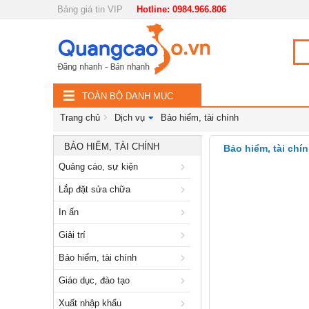
Bảng giá tin VIP
Hotline: 0984.966.806
Nội, ngoại thất
TOÀN
Đồ gia dụng
BỘ
Điện thoại, Viễn thông
TOÀN BỘ DANH MỤC
DANH
Nhà và Đất
Trang chủ
Dịch vụ
Bảo hiểm, tài chính
MỤC
Dịch vụ
BẢO HIỂM, TÀI CHÍNH
Bảo hiểm, tài chí
Quảng cáo, sự kiện
Quảng cáo, sự kiện
Lắp đặt sửa chữa
Lắp đặt sửa chữa
In ấn
In ấn
Giải trí
Giải trí
Bảo hiểm, tài chính
Bảo hiểm, tài chính
Giáo dục, đào tạo
Giáo dục, đào tạo
Xuất nhập khẩu