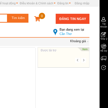
ế hoạt động
Điều khoản & Chính sách
Đăng tin
Đăng nhập
0
ĐĂNG TIN NGAY
Tài
khoản
Bạn đang xem tại
Cần Thơ
Góp ý
Khoảng giá
Xem
Được tài trợ
Hỗ trợ