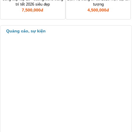
Xuất nhập khẩu
trí tết 2026 siêu đẹp
tượng
7,500,000đ
4,500,000đ
Dịch vụ về luật
Chợ Sim Số Đẹp
Quảng cáo, sự kiện
Dịch vụ tại nhà
Thiết kế - Quảng cáo
Công nghiệp, xây dựng