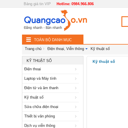
Bảng giá tin VIP
Hotline: 0984.966.806
Nội, ngoại thất
TOÀN
Đồ gia dụng
BỘ
Điện thoại, Viễn thông
TOÀN BỘ DANH MỤC
DANH
Điện thoại
Trang chủ
Điện thoại, Viễn thông
Kỹ thuật số
MỤC
Laptop và Máy tính
KỸ THUẬT SỐ
Kỹ thuật số
Điện thoại
Điện tử và âm thanh
Laptop và Máy tính
Kỹ thuật số
Điện tử và âm thanh
Sửa chữa điện thoại
Kỹ thuật số
Thiết bị văn phòng
Sửa chữa điện thoại
Dịch vụ viễn thông
Thiết bị văn phòng
Thiết bị viễn thông
Dịch vụ viễn thông