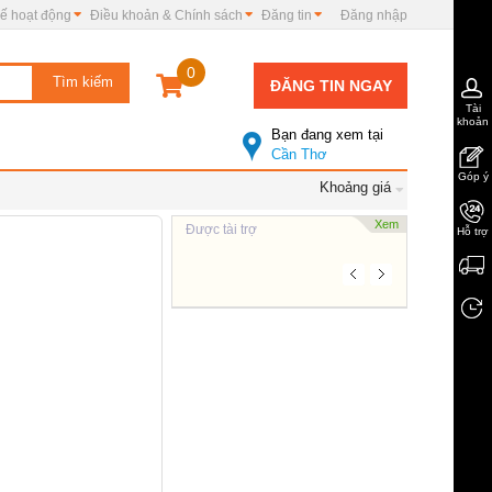
ế hoạt động
Điều khoản & Chính sách
Đăng tin
Đăng nhập
0
ĐĂNG TIN NGAY
Tài
khoản
Bạn đang xem tại
Cần Thơ
Góp ý
Khoảng giá
Xem
Được tài trợ
Hỗ trợ