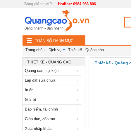
Bảng giá tin VIP
Hotline: 0984.966.806
Nội, ngoại thất
TOÀN
Đồ gia dụng
BỘ
Điện thoại, Viễn thông
TOÀN BỘ DANH MỤC
DANH
Nhà và Đất
Trang chủ
Dịch vụ
Thiết kế - Quảng cáo
MỤC
Dịch vụ
THIẾT KẾ - QUẢNG CÁO
Thiết kế - Quảng 
Quảng cáo, sự kiện
Quảng cáo, sự kiện
Lắp đặt sửa chữa
Lắp đặt sửa chữa
In ấn
In ấn
Giải trí
Giải trí
Bảo hiểm, tài chính
Bảo hiểm, tài chính
Giáo dục, đào tạo
Giáo dục, đào tạo
Xuất nhập khẩu