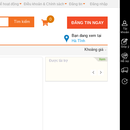
ế hoạt động
Điều khoản & Chính sách
Đăng tin
Đăng nhập
0
ĐĂNG TIN NGAY
Tài
khoản
Bạn đang xem tại
Hà Tĩnh
Góp ý
Khoảng giá
Xem
Được tài trợ
Hỗ trợ