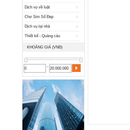
Xuất nhập khẩu
Dịch vụ về luật
Dịch vụ về luật
Chợ Sim Số Đẹp
Chợ Sim Số Đẹp
Dịch vụ tại nhà
Dịch vụ tại nhà
Thiết kế - Quảng cáo
Thiết kế - Quảng cáo
KHOẢNG GIÁ (VNĐ)
Công nghiệp, xây dựng
-