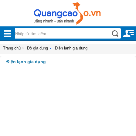
Nội, ngoại thất
TOÀN
Đồ gia dụng
BỘ
Điện lạnh gia dụng
DANH
Trang chủ
Đồ gia dụng
Điện lạnh gia dụng
Điện tử
MỤC
Điện lạnh gia dụng
Điện thoại, Viễn thông
Nhà và Đất
Dịch vụ
Công nghiệp, xây dựng