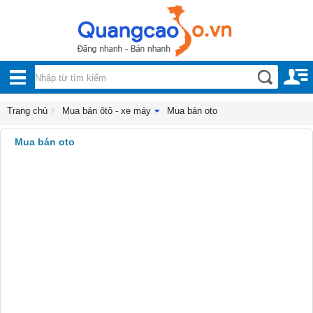
Nội, ngoại thất
TOÀN
Đồ gia dụng
BỘ
Điện thoại, Viễn thông
DANH
Trang chủ
Mua bán ôtô - xe máy
Mua bán oto
Nhà và Đất
MỤC
Mua bán oto
Dịch vụ
Công nghiệp, xây dựng