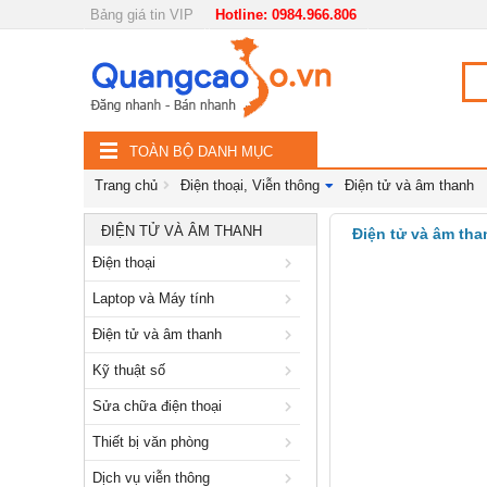
Bảng giá tin VIP
Hotline: 0984.966.806
Nội, ngoại thất
TOÀN
Đồ gia dụng
BỘ
Điện thoại, Viễn thông
TOÀN BỘ DANH MỤC
DANH
Điện thoại
Trang chủ
Điện thoại, Viễn thông
Điện tử và âm thanh
MỤC
Laptop và Máy tính
ĐIỆN TỬ VÀ ÂM THANH
Điện tử và âm tha
Điện thoại
Điện tử và âm thanh
Laptop và Máy tính
Kỹ thuật số
Điện tử và âm thanh
Sửa chữa điện thoại
Kỹ thuật số
Thiết bị văn phòng
Sửa chữa điện thoại
Dịch vụ viễn thông
Thiết bị văn phòng
Thiết bị viễn thông
Dịch vụ viễn thông