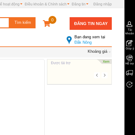
ế hoạt động
Điều khoản & Chính sách
Đăng tin
Đăng nhập
0
ĐĂNG TIN NGAY
Tài
khoản
Bạn đang xem tại
Đắk Nông
Góp ý
Khoảng giá
Xem
Được tài trợ
Hỗ trợ