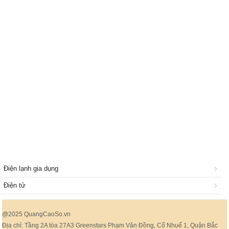
Điện lạnh gia dụng
Điện tử
@2025 QuangCaoSo.vn
Địa chỉ: Tầng 2A tòa 27A3 Greenstars Phạm Văn Đồng, Cổ Nhuế 1, Quận Bắc