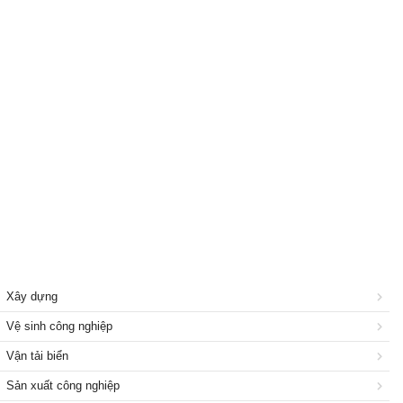
Vật tư, thiết bị công nghiệp
Hóa chất, khí công nghiệp
Cơ khí chế tạo
Thiết bị điện, nước
Nông, lâm, ngư nghiệp
Xây dựng
Vệ sinh công nghiệp
Vận tải biển
Sản xuất công nghiệp