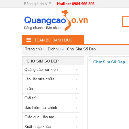
Bảng giá tin VIP
Hotline: 0984.966.806
Nội, ngoại thất
TOÀN
Đồ gia dụng
BỘ
Điện thoại, Viễn thông
TOÀN BỘ DANH MỤC
DANH
Nhà và Đất
Trang chủ
Dịch vụ
Chợ Sim Số Đẹp
MỤC
Dịch vụ
CHỢ SIM SỐ ĐẸP
Chợ Sim Số Đẹp
Quảng cáo, sự kiện
Quảng cáo, sự kiện
Lắp đặt sửa chữa
Lắp đặt sửa chữa
In ấn
In ấn
Giải trí
Giải trí
Bảo hiểm, tài chính
Bảo hiểm, tài chính
Giáo dục, đào tạo
Giáo dục, đào tạo
Xuất nhập khẩu