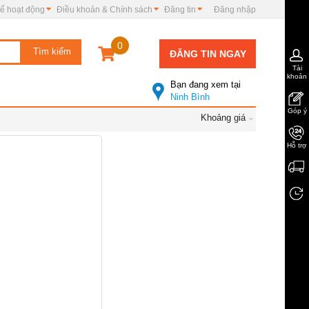
ế hoạt động
Điều khoản & Chính sách
Đăng tin
Đăng nhập
0
ĐĂNG TIN NGAY
Tài
khoản
Bạn đang xem tại
Ninh Bình
Góp ý
Khoảng giá
Hỗ trợ