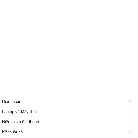
Giải pháp trực tuyến
Dịch vụ chế tác điện thoại
Nhà và Đất
Dịch vụ
Công nghiệp, xây dựng
Điện thoại
Laptop và Máy tính
Điện tử và âm thanh
Kỹ thuật số