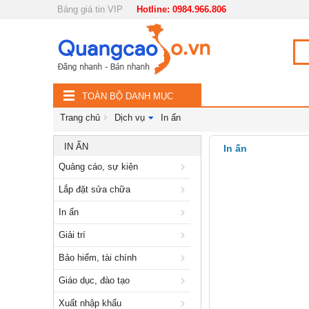
Bảng giá tin VIP
Hotline: 0984.966.806
Nội, ngoại thất
TOÀN
Đồ gia dụng
BỘ
Điện thoại, Viễn thông
TOÀN BỘ DANH MỤC
DANH
Nhà và Đất
Trang chủ
Dịch vụ
In ấn
MỤC
Dịch vụ
IN ẤN
In ấn
Quảng cáo, sự kiện
Quảng cáo, sự kiện
Lắp đặt sửa chữa
Lắp đặt sửa chữa
In ấn
In ấn
Giải trí
Giải trí
Bảo hiểm, tài chính
Bảo hiểm, tài chính
Giáo dục, đào tạo
Giáo dục, đào tạo
Xuất nhập khẩu