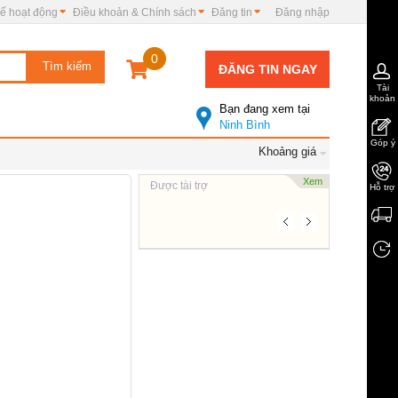
ế hoạt động
Điều khoản & Chính sách
Đăng tin
Đăng nhập
0
ĐĂNG TIN NGAY
Tài
khoản
Bạn đang xem tại
Ninh Bình
Góp ý
Khoảng giá
Xem
Được tài trợ
Hỗ trợ