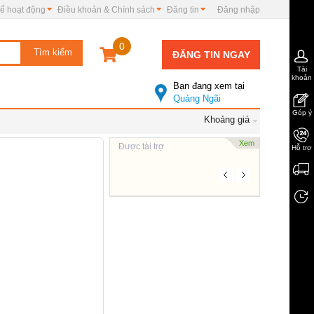
ế hoạt động
Điều khoản & Chính sách
Đăng tin
Đăng nhập
0
ĐĂNG TIN NGAY
Tài
khoản
Bạn đang xem tại
Quảng Ngãi
Góp ý
Khoảng giá
Xem
Được tài trợ
Hỗ trợ