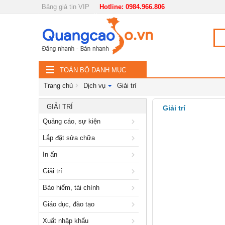
Bảng giá tin VIP
Hotline: 0984.966.806
Nội, ngoại thất
TOÀN
Đồ gia dụng
BỘ
Điện thoại, Viễn thông
TOÀN BỘ DANH MỤC
DANH
Nhà và Đất
Trang chủ
Dịch vụ
Giải trí
MỤC
Dịch vụ
GIẢI TRÍ
Giải trí
Quảng cáo, sự kiện
Quảng cáo, sự kiện
Lắp đặt sửa chữa
Lắp đặt sửa chữa
In ấn
In ấn
Giải trí
Giải trí
Bảo hiểm, tài chính
Bảo hiểm, tài chính
Giáo dục, đào tạo
Giáo dục, đào tạo
Xuất nhập khẩu