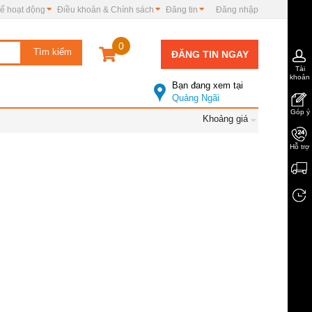
ế hoạt động
Điều khoản & Chính sách
Đăng tin
Đăng nhập
0
ĐĂNG TIN NGAY
Tài
khoản
Bạn đang xem tại
Quảng Ngãi
Góp ý
Khoảng giá
Hỗ trợ