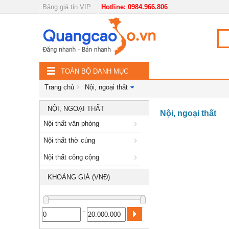
Bảng giá tin VIP
Hotline: 0984.966.806
Nội, ngoại thất
TOÀN
Nội thất văn phòng
BỘ
Đồ gia dụng
TOÀN BỘ DANH MỤC
DANH
Điện thoại, Viễn thông
Trang chủ
Nội, ngoại thất
MỤC
Nhà và Đất
NỘI, NGOẠI THẤT
Nội, ngoại thất
Nội thất văn phòng
Dịch vụ
Nội thất thờ cúng
Công nghiệp, xây dựng
Nội thất công cộng
KHOẢNG GIÁ (VNĐ)
-