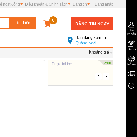
ế hoạt động
Điều khoản & Chính sách
Đăng tin
Đăng nhập
0
ĐĂNG TIN NGAY
Tài
khoản
Bạn đang xem tại
Quảng Ngãi
Góp ý
Khoảng giá
Xem
Được tài trợ
Hỗ trợ