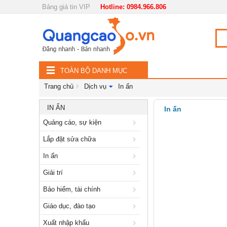
Bảng giá tin VIP
Hotline: 0984.966.806
Nội, ngoại thất
TOÀN
Đồ gia dụng
BỘ
Điện thoại, Viễn thông
TOÀN BỘ DANH MỤC
DANH
Nhà và Đất
Trang chủ
Dịch vụ
In ấn
MỤC
Dịch vụ
IN ẤN
In ấn
Quảng cáo, sự kiện
Quảng cáo, sự kiện
Lắp đặt sửa chữa
Lắp đặt sửa chữa
In ấn
In ấn
Giải trí
Giải trí
Bảo hiểm, tài chính
Bảo hiểm, tài chính
Giáo dục, đào tạo
Giáo dục, đào tạo
Xuất nhập khẩu