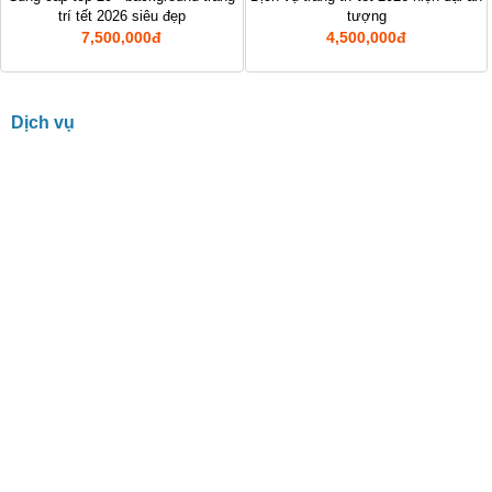
Xuất nhập khẩu
trí tết 2026 siêu đẹp
tượng
7,500,000đ
4,500,000đ
Dịch vụ về luật
Chợ Sim Số Đẹp
Dịch vụ
Dịch vụ tại nhà
Thiết kế - Quảng cáo
Công nghiệp, xây dựng