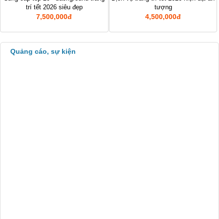
Xuất nhập khẩu
trí tết 2026 siêu đẹp
tượng
7,500,000đ
4,500,000đ
Dịch vụ về luật
Chợ Sim Số Đẹp
Quảng cáo, sự kiện
Dịch vụ tại nhà
Thiết kế - Quảng cáo
Công nghiệp, xây dựng