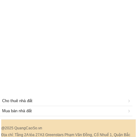
Cho thuê nhà đất
Mua bán nhà đất
@2025 QuangCaoSo.vn
Địa chỉ: Tầng 2A tòa 27A3 Greenstars Phạm Văn Đồng, Cổ Nhuế 1, Quận Bắc