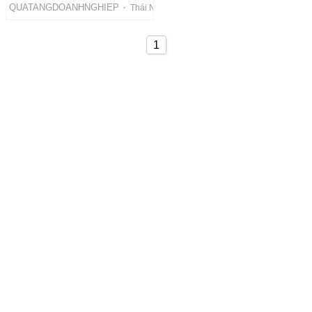
QUATANGDOANHNGHIEP
·
Thái Nguyên
1