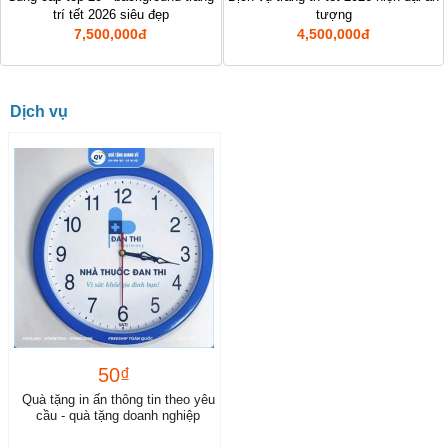
Xuất nhập khẩu
trí tết 2026 siêu đẹp
tượng
7,500,000đ
4,500,000đ
Dịch vụ về luật
Chợ Sim Số Đẹp
Dịch vụ
Dịch vụ tại nhà
Thiết kế - Quảng cáo
Công nghiệp, xây dựng
50₫
Quà tặng in ấn thông tin theo yêu
cầu - quà tặng doanh nghiệp