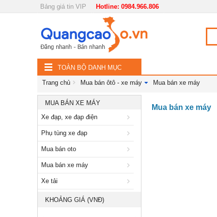
Bảng giá tin VIP
Hotline: 0984.966.806
Nội, ngoại thất
TOÀN
Đồ gia dụng
BỘ
Điện thoại, Viễn thông
TOÀN BỘ DANH MỤC
DANH
Nhà và Đất
Trang chủ
Mua bán ôtô - xe máy
Mua bán xe máy
MỤC
Dịch vụ
MUA BÁN XE MÁY
Mua bán xe máy
Xe đạp, xe đạp điện
Công nghiệp, xây dựng
Phụ tùng xe đạp
Mua bán oto
Mua bán xe máy
Xe tải
KHOẢNG GIÁ (VNĐ)