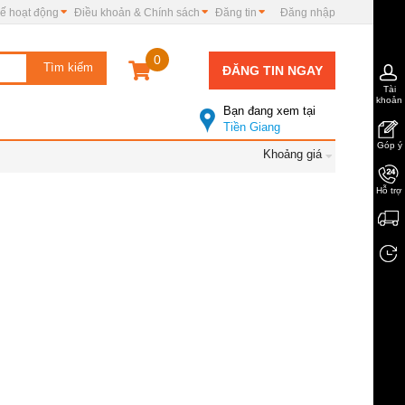
ế hoạt động
Điều khoản & Chính sách
Đăng tin
Đăng nhập
0
ĐĂNG TIN NGAY
Tài
khoản
Bạn đang xem tại
Tiền Giang
Góp ý
Khoảng giá
Hỗ trợ