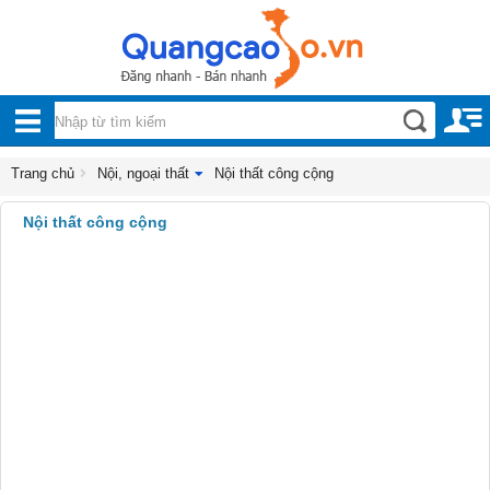
Nội, ngoại thất
TOÀN
Đồ gia dụng
BỘ
Điện thoại, Viễn thông
DANH
Trang chủ
Nội, ngoại thất
Nội thất công cộng
Nhà và Đất
MỤC
Nội thất công cộng
Dịch vụ
Công nghiệp, xây dựng