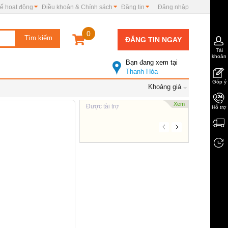
ế hoạt động
Điều khoản & Chính sách
Đăng tin
Đăng nhập
0
ĐĂNG TIN NGAY
Tài
khoản
Bạn đang xem tại
Thanh Hóa
Góp ý
Khoảng giá
Xem
Được tài trợ
Hỗ trợ