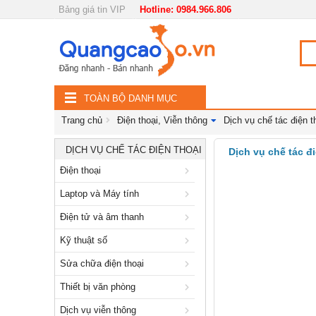
Bảng giá tin VIP
Hotline: 0984.966.806
Nội, ngoại thất
TOÀN
Đồ gia dụng
BỘ
Điện thoại, Viễn thông
TOÀN BỘ DANH MỤC
DANH
Điện thoại
Trang chủ
Điện thoại, Viễn thông
Dịch vụ chế tác điện t
MỤC
Laptop và Máy tính
DỊCH VỤ CHẾ TÁC ĐIỆN THOẠI
Dịch vụ chế tác đi
Điện thoại
Điện tử và âm thanh
Laptop và Máy tính
Kỹ thuật số
Điện tử và âm thanh
Sửa chữa điện thoại
Kỹ thuật số
Thiết bị văn phòng
Sửa chữa điện thoại
Dịch vụ viễn thông
Thiết bị văn phòng
Thiết bị viễn thông
Dịch vụ viễn thông