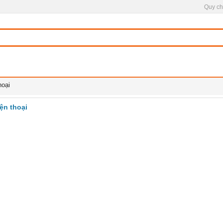
Quy ch
hoại
ện thoại